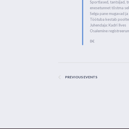
Sportlased, tantsijad, 
enesetunnet tõstma sel
Selga pane mugavad ja 
Töötuba kestab pooltei
Juhendaja: Kadri Ilves
Osalemine registreerum
8€
PREVIOUS
EVENTS