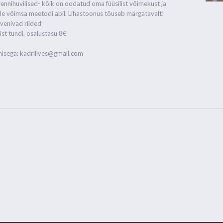
trennihuvilised- kõik on oodatud oma füüsilist võimekust ja
le võimsa meetodi abil. Lihastoonus tõuseb märgatavalt!
venivad riided
st tundi, osalustasu 8€
isega: kadriilves@gmail.com