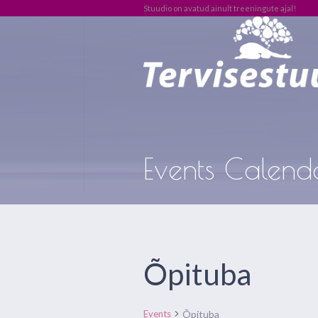
Stuudio on avatud ainult treeningute ajal!
Events Calend
Õpituba
Õpituba
Events