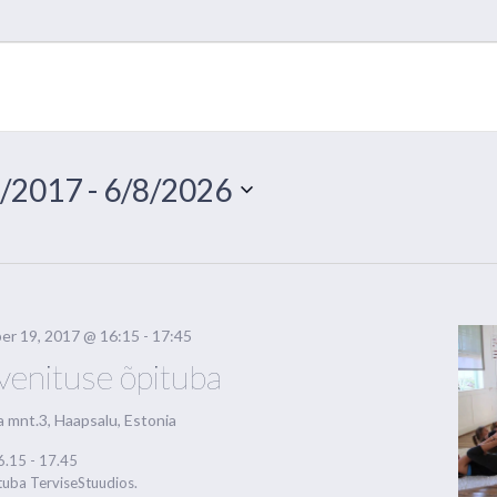
/2017
 - 
6/8/2026
er 19, 2017 @ 16:15
-
17:45
enituse õpituba
a mnt.3, Haapsalu, Estonia
6.15 - 17.45
uba TerviseStuudios.