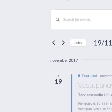
Events
Events
Enter
Keyword.
Search
Search
and
for
Events
Views
by
19/11
Today
Keyword.
Navigation
Select
date.
november 2017
Featured
novemb
P
19
Vastupanuv
Tervisestuudio
Lihul
Pühapäeval, 19.11 kl 1
Vastupanuvenituse õpit